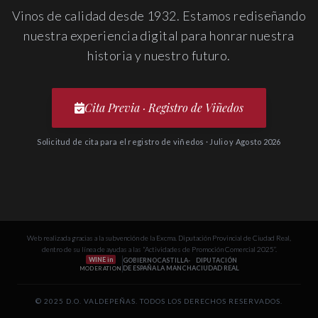
Vinos de calidad desde 1932. Estamos rediseñando
nuestra experiencia digital para honrar nuestra
historia y nuestro futuro.
Cita Previa · Registro de Viñedos
Solicitud de cita para el registro de viñedos · Julio y Agosto 2026
Web realizada gracias a la subvención de la Excma. Diputación Provincial de Ciudad Real,
dentro de su línea de ayudas a las “Actividades de Promoción Comercial 2025”.
WINE in
GOBIERNO
CASTILLA-
DIPUTACIÓN
DE ESPAÑA
LA MANCHA
CIUDAD REAL
MODERATION
© 2025 D.O. VALDEPEÑAS. TODOS LOS DERECHOS RESERVADOS.